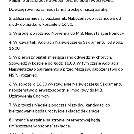
Pelplinie oraz za zeszłotygodniową kolektę inwestycyjną.
Dziękuję również za nieustanną troskę o naszą parafię.
2. Zbliża się miesiąc październik. Nabożeństwo różańcowe od
środy do piątku w kościele o 16.30.
3. W środę po różańcu Nowenna do M.B. Nieustającej Pomocy.
4. W czwartek Adoracja Najświętszego Sakramentu od godz.
16.00.
5. W pierwszy piątek miesiąca rano odwiedziny chorych.
Spowiedź w kościele od godz. 16.00. W tym czasie Adoracja
Najświętszego Sakramentu a przed Mszą św. nabożeństwo do
NSPJ i różaniec.
6. W sobotę o 16.30 wystawienie Najświętszego Sakramentu,
nabożeństwo pierwszosobotnie i modlitwy do M.B.
Uzdrowienia Chorych.
7. W przyszłą niedzielę podczas Mszy św. kandydaci do
bierzmowania będą uroczyście składać deklaracje.
8. Intencje mszalne na stronie internetowej będą
umieszczane w osobnej zakładce.