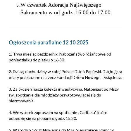
W czwartek Adoracja Najświętszego
Sakramentu w od godz. 16.00 do 17.00.
Ogłoszenia parafialne 12.10.2025
1. Trwa miesiąc październik. Nabożeństwo różańcowe od
poniedziałku do piątku o 16.30
2. Dzisiaj obchodzimy w całej Polsce Dzień Papieski. Dziękuję za
ofiary przekazane na rzecz Fundacji Dzieło Nowego Tysiąclecia.
3. Za tydzień nasza kolekta inwestycyjna. Natomiast po Mszy
św. spotkanie dla młodzieży przygotowującej się do
bierzmowania.
4. We wtorek zapraszam na spotkanie „Caritasu” które
odbedzię się na plebanii o godz. 15.30.
5. W środę o 16.30 Nowenna do M.B. Nieustającej Pomocy