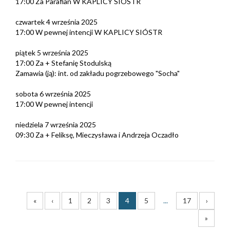
17:00 Za Parafian W KAPLICY SIÓSTR
czwartek 4 września 2025
17:00 W pewnej intencji W KAPLICY SIÓSTR
piątek 5 września 2025
17:00 Za + Stefanię Stodulską
Zamawia (ją): int. od zakładu pogrzebowego "Socha"
sobota 6 września 2025
17:00 W pewnej intencji
niedziela 7 września 2025
09:30 Za + Feliksę, Mieczysława i Andrzeja Oczadło
«
‹
1
2
3
4
5
...
17
›
»